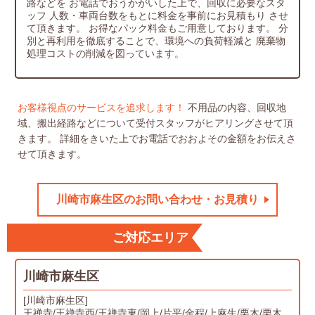
路などを
お電話でおうかがいした上で、回収に必要なスタ
ッフ
人数・車両台数をもとに料金を事前にお見積もり
させ
て頂きます。
お得なパック料金もご用意しております。
分
別と再利用を徹底することで、環境への負荷軽減と
廃棄物
処理コストの削減を図っています。
お客様視点のサービスを追求します！
不用品の内容、回収地
域、搬出経路などについて受付スタッフがヒアリングさせて頂
きます。
詳細をきいた上でお電話でおおよその金額をお伝えさ
せて頂きます。
川崎市麻生区のお問い合わせ・お見積り
ご対応エリア
川崎市麻生区
[川崎市麻生区]
王禅寺/王禅寺西/王禅寺東/岡上/片平/金程/上麻生/栗木/栗木