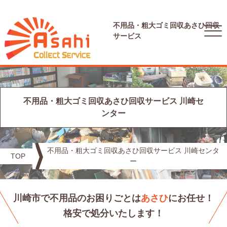
不用品・粗大ゴミ回収
あさひ回収
サービス
不用品・粗大ゴミ回収あさひ回収サービス 川崎セ
ンター
不用品・粗大ゴミ回収あさひ回収サービス 川崎センタ
TOP
ー
川崎市で不用品のお困りごとは
あさひ
にお任せ！
格安で処分いたします！