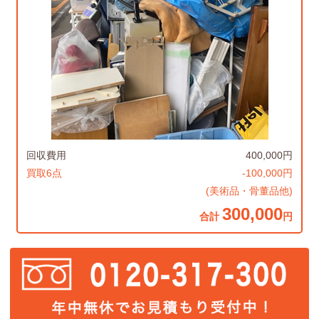
回収費用
400,000円
買取6点
-100,000円
(美術品・骨董品他)
300,000
合計
円