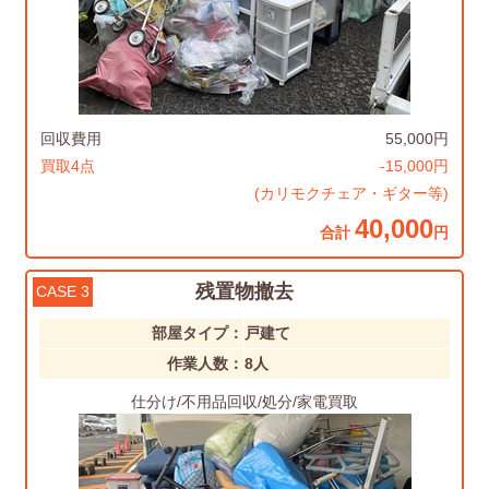
回収費用
55,000円
買取4点
-15,000円
(カリモクチェア・ギター等)
40,000
合計
円
残置物撤去
CASE 3
部屋タイプ：
戸建て
作業人数：
8人
仕分け/不用品回収/処分/家電買取