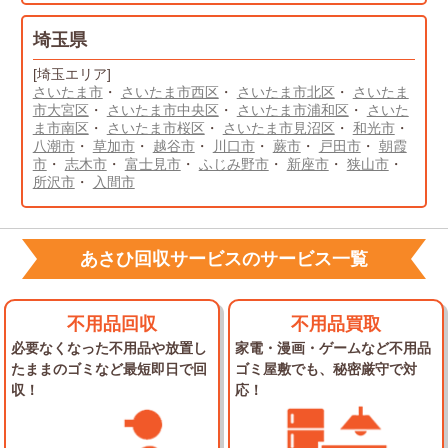
埼玉県
[埼玉エリア]
さいたま市
・
さいたま市西区
・
さいたま市北区
・
さいたま
市大宮区
・
さいたま市中央区
・
さいたま市浦和区
・
さいた
ま市南区
・
さいたま市桜区
・
さいたま市見沼区
・
和光市
・
八潮市
・
草加市
・
越谷市
・
川口市
・
蕨市
・
戸田市
・
朝霞
市
・
志木市
・
富士見市
・
ふじみ野市
・
新座市
・
狭山市
・
所沢市
・
入間市
あさひ回収サービスのサービス一覧
不用品回収
不用品買取
必要なくなった不用品や放置し
家電・漫画・ゲームなど不用品
た
ままのゴミなど最短即日で回
ゴミ屋敷でも、秘密厳守で対
収！
応！