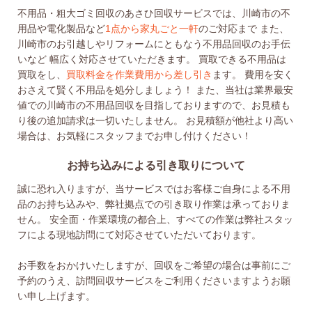
不用品・粗大ゴミ回収のあさひ回収サービスでは、川崎市の不
用品や電化製品など
1点から家丸ごと一軒
のご対応まで
また、
川崎市のお引越しやリフォームにともなう不用品回収のお手伝
いなど
幅広く対応させていただきます。
買取できる不用品は
買取をし、
買取料金を作業費用から差し引き
ます。
費用を安く
おさえて賢く不用品を処分しましょう！
また、当社は業界最安
値での川崎市の不用品回収を目指しておりますので、お見積も
り後の追加請求は一切いたしません。
お見積額が他社より高い
場合は、お気軽にスタッフまでお申し付けください！
お持ち込みによる引き取りについて
誠に恐れ入りますが、当サービスではお客様ご自身による不用
品のお持ち込みや、弊社拠点での引き取り作業は承っておりま
せん。 安全面・作業環境の都合上、すべての作業は弊社スタッ
フによる現地訪問にて対応させていただいております。
お手数をおかけいたしますが、回収をご希望の場合は事前にご
予約のうえ、訪問回収サービスをご利用くださいますようお願
い申し上げます。