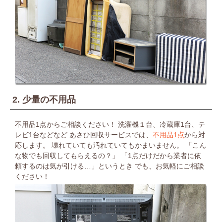
2. 少量の不用品
不用品1点からご相談ください！
洗濯機１台、冷蔵庫1台、テ
レビ1台などなど
あさひ回収サービスでは、
不用品1点
から対
応します。
壊れていても汚れていてもかまいません。
「こん
な物でも回収してもらえるの？」
「1点だけだから業者に依
頼するのは気が引ける…」というとき
でも、お気軽にご相談
ください！