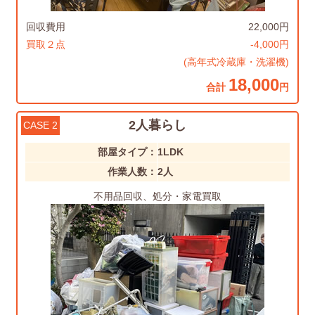
回収費用
22,000円
買取２点
-4,000円
(高年式冷蔵庫・洗濯機)
18,000
合計
円
2人暮らし
CASE 2
部屋タイプ：
1LDK
作業人数：
2人
不用品回収、処分・家電買取