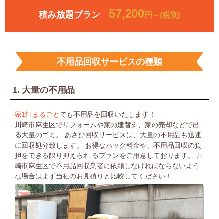
57,200
積み放題プラン
円～(税別)
不用品回収サービスの種類
1. 大量の不用品
家1軒まるごと
でも不用品を回収いたします！
川崎市麻生区でリフォームや家の建替え、家の売却などで出
る大量のゴミ。
あさひ回収サービスは、大量の不用品も迅速
に回収処分致します。
お得なパック料金や、不用品回収の負
担をできる限り抑えられ
るプランをご用意しております。
川
崎市麻生区で不用品回収業者に依頼しなければならないよう
な場合は
まず当社のお見積りと比較してください！