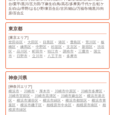
台/栗平/黒川/五力田/下麻生/白鳥/高石/多摩美/千代ケ丘/虹ケ
丘/白山/早野/はるひ野/東百合丘/古沢/細山/万福寺/南黒川/向
原/百合丘
東京都
[東京エリア]
世田谷区
・
大田区
・
目黒区
・
港区
・
豊島区
・
荒川区
・
板
橋区
・
練馬区
・
中野区
・
杉並区
・
文京区
・
新宿区
・
渋谷
区
・
品川区
・
町田市
・
狛江市
・
調布市
・
三鷹市
・
国立
市
・
日野市
・
立川市
・
八王子市
・
多摩市
神奈川県
[神奈川エリア]
横浜市
・
川崎市
・
厚木市
・
川崎市中原区
・
川崎市多摩区
・
川崎市宮前区
・
川崎市高津区
・
川崎市麻生区
・
横浜市港北
区
・
横浜市瀬谷区
・
横浜市緑区
・
横浜市都筑区
・
横浜市青
葉区
・
横浜市磯子区
・
相模原市中央区
・
相模原市南区
・
相
模原市緑区