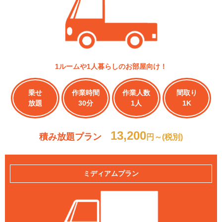
1ルームや1人暮らしのお部屋向け！
乗せ
作業時間
作業人数
間取り
放題
30分
1人
1K
13,200
積み放題プラン
円～(税別)
ミディアムプラン