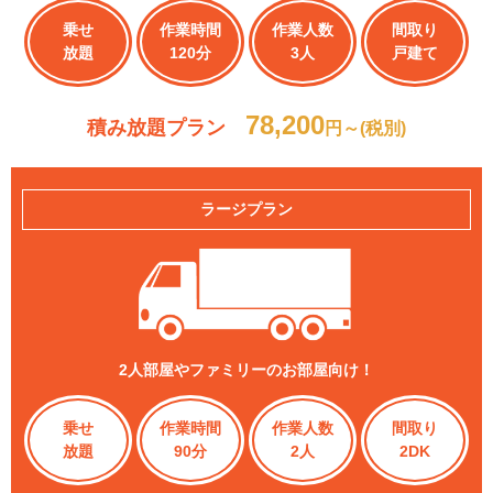
乗せ
作業時間
作業人数
間取り
放題
120分
3人
戸建て
78,200
積み放題プラン
円～(税別)
ラージプラン
2人部屋やファミリーのお部屋向け！
乗せ
作業時間
作業人数
間取り
放題
90分
2人
2DK