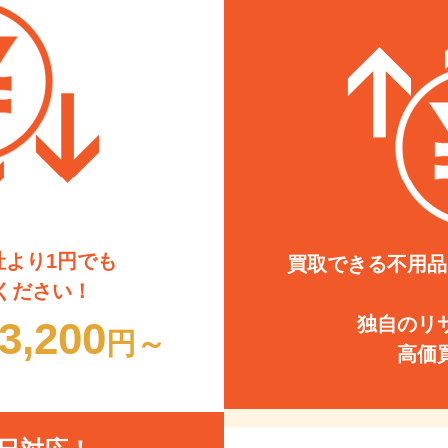
社より1円でも
買取できる不用品
ください！
独自のリ
3,200
円～
高価