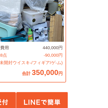
収費用
440,000円
8点
-90,000円
(未開封ウイスキ-/フィギア/ゲ-ム)
350,000
合計
円