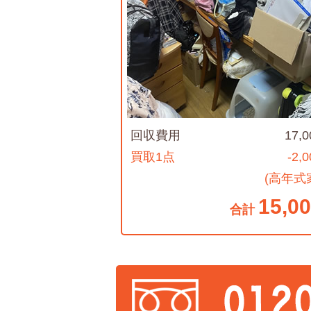
回収費用
17,
買取1点
-2,
(高年式
15,0
合計