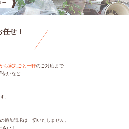
ター
お任せ！
点から家丸ごと一軒
のご対応まで
手伝いなど
す。
の追加請求は一切いたしません。
ださい！