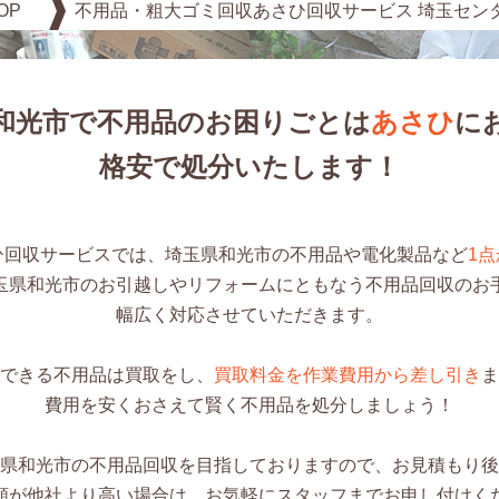
OP
不用品・粗大ゴミ回収あさひ回収サービス 埼玉セン
和光市で不用品のお困りごとは
あさひ
に
格安で処分いたします！
ひ回収サービスでは、埼玉県和光市の不用品や電化製品など
1
玉県和光市のお引越しやリフォームにともなう不用品回収のお
幅広く対応させていただきます。
できる不用品は買取をし、
買取料金を作業費用から差し引き
ま
費用を安くおさえて賢く不用品を処分しましょう！
県和光市の不用品回収を目指しておりますので、お見積もり後
額が他社より高い場合は、お気軽にスタッフまでお申し付けく