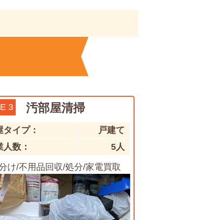
汚部屋清掃
E 3
屋タイプ：
戸建て
業人数：
5人
分け/不用品回収/処分/家電買取