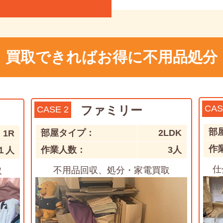
買取できればお得に不用品処分
ファミリー
CAS
CASE 2
部
部屋タイプ：
2LDK
1R
作
作業人数：
3人
１人
仕
不用品回収、処分・家電買取
取