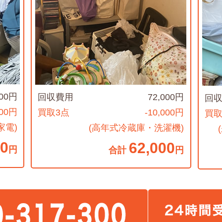
000円
回収費用
72,000円
回
000円
買取3点
-10,000円
買取
家電)
(高年式冷蔵庫・洗濯機)
00
62,000
円
合計
円