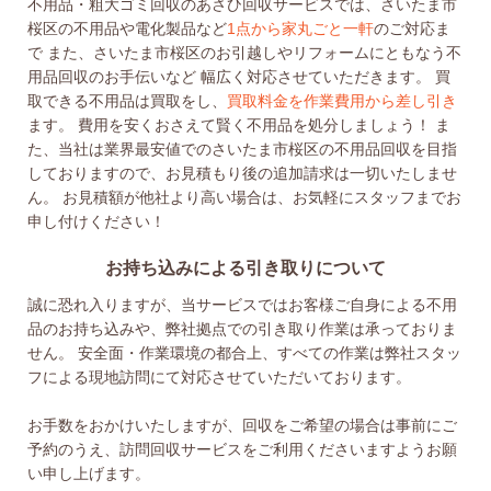
不用品・粗大ゴミ回収のあさひ回収サービスでは、さいたま市
桜区の不用品や電化製品など
1点から家丸ごと一軒
のご対応ま
で
また、さいたま市桜区のお引越しやリフォームにともなう不
用品回収のお手伝いなど
幅広く対応させていただきます。
買
取できる不用品は買取をし、
買取料金を作業費用から差し引き
ます。
費用を安くおさえて賢く不用品を処分しましょう！
ま
た、当社は業界最安値でのさいたま市桜区の不用品回収を目指
しておりますので、お見積もり後の追加請求は一切いたしませ
ん。
お見積額が他社より高い場合は、お気軽にスタッフまでお
申し付けください！
お持ち込みによる引き取りについて
誠に恐れ入りますが、当サービスではお客様ご自身による不用
品のお持ち込みや、弊社拠点での引き取り作業は承っておりま
せん。 安全面・作業環境の都合上、すべての作業は弊社スタッ
フによる現地訪問にて対応させていただいております。
お手数をおかけいたしますが、回収をご希望の場合は事前にご
予約のうえ、訪問回収サービスをご利用くださいますようお願
い申し上げます。