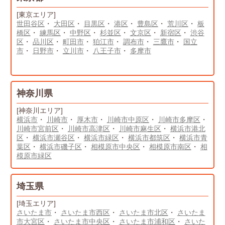
[東京エリア]
世田谷区
・
大田区
・
目黒区
・
港区
・
豊島区
・
荒川区
・
板
橋区
・
練馬区
・
中野区
・
杉並区
・
文京区
・
新宿区
・
渋谷
区
・
品川区
・
町田市
・
狛江市
・
調布市
・
三鷹市
・
国立
市
・
日野市
・
立川市
・
八王子市
・
多摩市
神奈川県
[神奈川エリア]
横浜市
・
川崎市
・
厚木市
・
川崎市中原区
・
川崎市多摩区
・
川崎市宮前区
・
川崎市高津区
・
川崎市麻生区
・
横浜市港北
区
・
横浜市瀬谷区
・
横浜市緑区
・
横浜市都筑区
・
横浜市青
葉区
・
横浜市磯子区
・
相模原市中央区
・
相模原市南区
・
相
模原市緑区
埼玉県
[埼玉エリア]
さいたま市
・
さいたま市西区
・
さいたま市北区
・
さいたま
市大宮区
・
さいたま市中央区
・
さいたま市浦和区
・
さいた