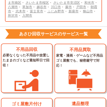
ま市南区
・
さいたま市桜区
・
さいたま市見沼区
・
和光市
・
八潮市
・
草加市
・
越谷市
・
川口市
・
蕨市
・
戸田市
・
朝霞
市
・
志木市
・
富士見市
・
ふじみ野市
・
新座市
・
狭山市
・
所沢市
・
入間市
あさひ回収サービスのサービス一覧
不用品回収
不用品買取
必要なくなった不用品や放置し
家電・漫画・ゲームなど不用品
た
ままのゴミなど最短即日で回
ゴミ屋敷でも、秘密厳守で対
収！
応！
遺品整理
ゴミ屋敷片付け