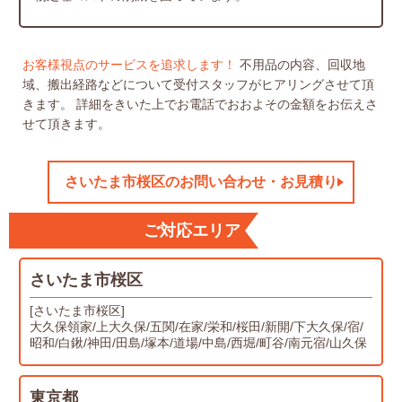
お客様視点のサービスを追求します！
不用品の内容、回収地
域、搬出経路などについて受付スタッフがヒアリングさせて頂
きます。
詳細をきいた上でお電話でおおよその金額をお伝えさ
せて頂きます。
さいたま市桜区のお問い合わせ・お見積り
ご対応エリア
さいたま市桜区
[さいたま市桜区]
大久保領家/上大久保/五関/在家/栄和/桜田/新開/下大久保/宿/
昭和/白鍬/神田/田島/塚本/道場/中島/西堀/町谷/南元宿/山久保
東京都