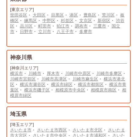
[東京エリア]
世田谷区
・
大田区
・
目黒区
・
港区
・
豊島区
・
荒川区
・
板
橋区
・
練馬区
・
中野区
・
杉並区
・
文京区
・
新宿区
・
渋谷
区
・
品川区
・
町田市
・
狛江市
・
調布市
・
三鷹市
・
国立
市
・
日野市
・
立川市
・
八王子市
・
多摩市
神奈川県
[神奈川エリア]
横浜市
・
川崎市
・
厚木市
・
川崎市中原区
・
川崎市多摩区
・
川崎市宮前区
・
川崎市高津区
・
川崎市麻生区
・
横浜市港北
区
・
横浜市瀬谷区
・
横浜市緑区
・
横浜市都筑区
・
横浜市青
葉区
・
横浜市磯子区
・
相模原市中央区
・
相模原市南区
・
相
模原市緑区
埼玉県
[埼玉エリア]
さいたま市
・
さいたま市西区
・
さいたま市北区
・
さいたま
市大宮区
・
さいたま市中央区
・
さいたま市浦和区
・
さいた