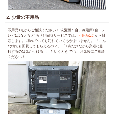
2. 少量の不用品
不用品1点からご相談ください！
洗濯機１台、冷蔵庫1台、テ
レビ1台などなど
あさひ回収サービスでは、
不用品1点
から対
応します。
壊れていても汚れていてもかまいません。
「こん
な物でも回収してもらえるの？」
「1点だけだから業者に依
頼するのは気が引ける…」というとき
でも、お気軽にご相談
ください！