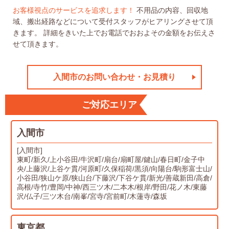
お客様視点のサービスを追求します！
不用品の内容、回収地
域、搬出経路などについて受付スタッフがヒアリングさせて頂
きます。
詳細をきいた上でお電話でおおよその金額をお伝えさ
せて頂きます。
入間市のお問い合わせ・お見積り
ご対応エリア
入間市
[入間市]
東町/新久/上小谷田/牛沢町/扇台/扇町屋/鍵山/春日町/金子中
央/上藤沢/上谷ケ貫/河原町/久保稲荷/黒須/向陽台/駒形富士山/
小谷田/狭山ケ原/狭山台/下藤沢/下谷ケ貫/新光/善蔵新田/高倉/
高根/寺竹/豊岡/中神/西三ツ木/二本木/根岸/野田/花ノ木/東藤
沢/仏子/三ツ木台/南峯/宮寺/宮前町/木蓮寺/森坂
東京都