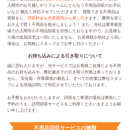
入間市のお引越しやリフォームにともなう不用品回収のお手伝
いなど
幅広く対応させていただきます。
買取できる不用品は
買取をし、
買取料金を作業費用から差し引き
ます。
費用を安く
おさえて賢く不用品を処分しましょう！
また、当社は業界最安
値での入間市の不用品回収を目指しておりますので、お見積も
り後の追加請求は一切いたしません。
お見積額が他社より高い
場合は、お気軽にスタッフまでお申し付けください！
お持ち込みによる引き取りについて
誠に恐れ入りますが、当サービスではお客様ご自身による不用
品のお持ち込みや、弊社拠点での引き取り作業は承っておりま
せん。 安全面・作業環境の都合上、すべての作業は弊社スタッ
フによる現地訪問にて対応させていただいております。
お手数をおかけいたしますが、回収をご希望の場合は事前にご
予約のうえ、訪問回収サービスをご利用くださいますようお願
い申し上げます。
不用品回収サービスの種類