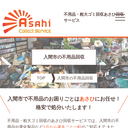
不用品・粗大ゴミ回収
あさひ回収
サービス
入間市の不用品回収
TOP
入間市の不用品回収
入間市で不用品のお困りごとは
あさひ
にお任せ！
格安で処分いたします！
不用品・粗大ゴミ回収のあさひ回収サービスでは、入間市の不
用品や電化製品など
1点から家丸ごと一軒
のご対応まで
また、