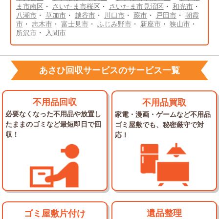
ま市南区
・
さいたま市桜区
・
さいたま市見沼区
・
和光市
・
八潮市
・
草加市
・
越谷市
・
川口市
・
蕨市
・
戸田市
・
朝霞
市
・
志木市
・
富士見市
・
ふじみ野市
・
新座市
・
狭山市
・
所沢市
・
入間市
あさひ回収サービスのサービス一覧
不用品回収
不用品買取
必要なくなった不用品や放置し
家電・漫画・ゲームなど不用品
た
ままのゴミなど最短即日で回
ゴミ屋敷でも、秘密厳守で対
収！
応！
遺品整理
ゴミ屋敷片付け