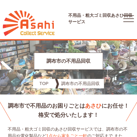
不用品・粗大ゴミ回収
あさひ回収
サービス
調布市の不用品回収
TOP
調布市の不用品回収
調布市で不用品のお困りごとは
あさひ
にお任せ！
格安で処分いたします！
不用品・粗大ゴミ回収のあさひ回収サービスでは、調布市の不
用品や電化製品など
1点から家丸ごと一軒
のご対応まで
また、