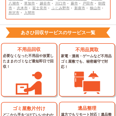
八潮市
・
草加市
・
越谷市
・
川口市
・
蕨市
・
戸田市
・
朝霞
市
・
志木市
・
富士見市
・
ふじみ野市
・
新座市
・
狭山市
・
所沢市
・
入間市
あさひ回収サービスのサービス一覧
不用品回収
不用品買取
必要なくなった不用品や放置し
家電・漫画・ゲームなど不用品
た
ままのゴミなど最短即日で回
ゴミ屋敷でも、秘密厳守で対
収！
応！
遺品整理
ゴミ屋敷片付け
遠方でもリモート対応！
遺品整
どこから手をつけていいかわか