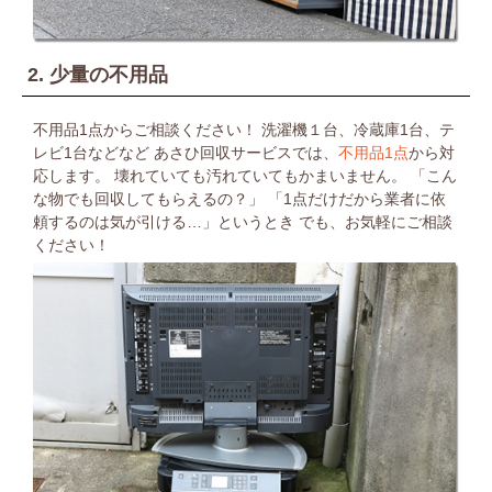
2. 少量の不用品
不用品1点からご相談ください！
洗濯機１台、冷蔵庫1台、テ
レビ1台などなど
あさひ回収サービスでは、
不用品1点
から対
応します。
壊れていても汚れていてもかまいません。
「こん
な物でも回収してもらえるの？」
「1点だけだから業者に依
頼するのは気が引ける…」というとき
でも、お気軽にご相談
ください！