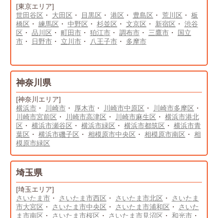
[東京エリア]
世田谷区
・
大田区
・
目黒区
・
港区
・
豊島区
・
荒川区
・
板
橋区
・
練馬区
・
中野区
・
杉並区
・
文京区
・
新宿区
・
渋谷
区
・
品川区
・
町田市
・
狛江市
・
調布市
・
三鷹市
・
国立
市
・
日野市
・
立川市
・
八王子市
・
多摩市
神奈川県
[神奈川エリア]
横浜市
・
川崎市
・
厚木市
・
川崎市中原区
・
川崎市多摩区
・
川崎市宮前区
・
川崎市高津区
・
川崎市麻生区
・
横浜市港北
区
・
横浜市瀬谷区
・
横浜市緑区
・
横浜市都筑区
・
横浜市青
葉区
・
横浜市磯子区
・
相模原市中央区
・
相模原市南区
・
相
模原市緑区
埼玉県
[埼玉エリア]
さいたま市
・
さいたま市西区
・
さいたま市北区
・
さいたま
市大宮区
・
さいたま市中央区
・
さいたま市浦和区
・
さいた
ま市南区
・
さいたま市桜区
・
さいたま市見沼区
・
和光市
・