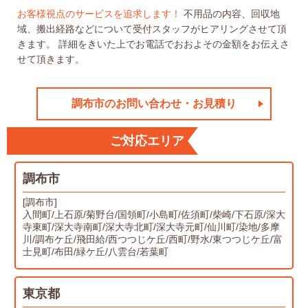
お客様視点のサービスを追求します！
不用品の内容、回収地
域、搬出経路などについて受付スタッフがヒアリングさせて頂
きます。
詳細をきいた上でお電話でおおよその金額をお伝えさ
せて頂きます。
調布市のお問い合わせ・お見積り
ご対応エリア
調布市
[調布市]
入間町/上石原/菊野台/国領町/小島町/佐須町/柴崎/下石原/深大
寺東町/深大寺南町/深大寺北町/深大寺元町/仙川町/染地/多摩
川/調布ケ丘/飛田給/西つつじケ丘/西町/野水/東つつじケ丘/富
士見町/布田/緑ケ丘/八雲台/若葉町
東京都