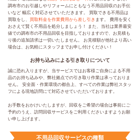
調布市のお引越しやリフォームにともなう不用品回収のお手伝
いなど
幅広く対応させていただきます。
買取できる不用品は
買取をし、
買取料金を作業費用から差し引き
ます。
費用を安く
おさえて賢く不用品を処分しましょう！
また、当社は業界最安
値での調布市の不用品回収を目指しておりますので、お見積も
り後の追加請求は一切いたしません。
お見積額が他社より高い
場合は、お気軽にスタッフまでお申し付けください！
お持ち込みによる引き取りについて
誠に恐れ入りますが、当サービスではお客様ご自身による不用
品のお持ち込みや、弊社拠点での引き取り作業は承っておりま
せん。 安全面・作業環境の都合上、すべての作業は弊社スタッ
フによる現地訪問にて対応させていただいております。
お手数をおかけいたしますが、回収をご希望の場合は事前にご
予約のうえ、訪問回収サービスをご利用くださいますようお願
い申し上げます。
不用品回収サービスの種類