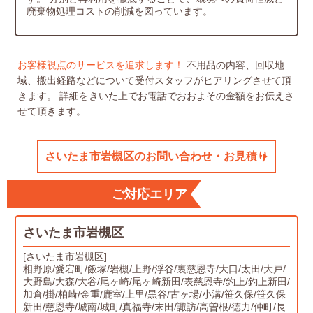
廃棄物処理コストの削減を図っています。
お客様視点のサービスを追求します！
不用品の内容、回収地
域、搬出経路などについて受付スタッフがヒアリングさせて頂
きます。
詳細をきいた上でお電話でおおよその金額をお伝えさ
せて頂きます。
さいたま市岩槻区のお問い合わせ・お見積り
ご対応エリア
さいたま市岩槻区
[さいたま市岩槻区]
相野原/愛宕町/飯塚/岩槻/上野/浮谷/裏慈恩寺/大口/太田/大戸/
大野島/大森/大谷/尾ヶ崎/尾ヶ崎新田/表慈恩寺/釣上/釣上新田/
加倉/掛/柏崎/金重/鹿室/上里/黒谷/古ヶ場/小溝/笹久保/笹久保
新田/慈恩寺/城南/城町/真福寺/末田/諏訪/高曽根/徳力/仲町/長