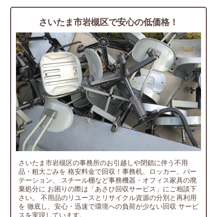
さいたま市岩槻区で安心の低価格！
さいたま市岩槻区の事務所のお引越しや閉鎖に伴う不用
品・粗大ごみを
格安料金で回収！事務机、ロッカー、パー
テーション、
スチール棚など事務機器・オフィス家具の廃
棄処分に
お困りの際は「あさひ回収サービス」にご相談下
さい。
不用品のリユースとリサイクル資源の分別と再利用
を
徹底し、安心・迅速で環境への負荷が少ない回収
サービ
スを実現しています。