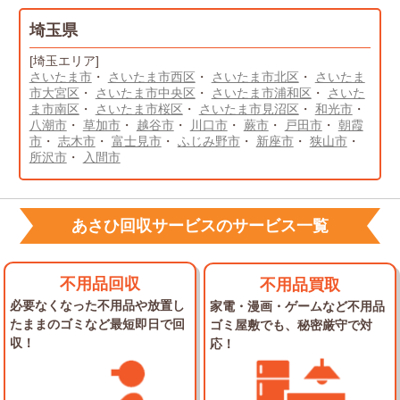
埼玉県
[埼玉エリア]
さいたま市
・
さいたま市西区
・
さいたま市北区
・
さいたま
市大宮区
・
さいたま市中央区
・
さいたま市浦和区
・
さいた
ま市南区
・
さいたま市桜区
・
さいたま市見沼区
・
和光市
・
八潮市
・
草加市
・
越谷市
・
川口市
・
蕨市
・
戸田市
・
朝霞
市
・
志木市
・
富士見市
・
ふじみ野市
・
新座市
・
狭山市
・
所沢市
・
入間市
あさひ回収サービスのサービス一覧
不用品回収
不用品買取
必要なくなった不用品や放置し
家電・漫画・ゲームなど不用品
た
ままのゴミなど最短即日で回
ゴミ屋敷でも、秘密厳守で対
収！
応！