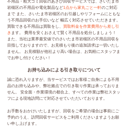
不用品・粗大ゴミ回収のあさひ回収サービスでは、さいたま市
岩槻区の不用品や電化製品など
1点から家丸ごと一軒
のご対応
まで
また、さいたま市岩槻区のお引越しやリフォームにともな
う不用品回収のお手伝いなど
幅広く対応させていただきます。
買取できる不用品は買取をし、
買取料金を作業費用から差し引
き
ます。
費用を安くおさえて賢く不用品を処分しましょう！
また、当社は業界最安値でのさいたま市岩槻区の不用品回収を
目指しておりますので、お見積もり後の追加請求は一切いたし
ません。
お見積額が他社より高い場合は、お気軽にスタッフま
でお申し付けください！
お持ち込みによる引き取りについて
誠に恐れ入りますが、当サービスではお客様ご自身による不用
品のお持ち込みや、弊社拠点での引き取り作業は承っておりま
せん。 安全面・作業環境の都合上、すべての作業は弊社スタッ
フによる現地訪問にて対応させていただいております。
お手数をおかけいたしますが、回収をご希望の場合は事前にご
予約のうえ、訪問回収サービスをご利用くださいますようお願
い申し上げます。