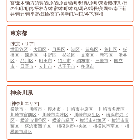
宮/並木/新方須賀/西原/西原台/西町/野孫/原町/東岩槻/東町/日
の出町/府内/平林寺/本宿/本町/本丸/馬込/増長/美園東/南下新
井/南辻/南平野/箕輪/宮町/美幸町/村国/谷下/横根
東京都
[東京エリア]
世田谷区
・
大田区
・
目黒区
・
港区
・
豊島区
・
荒川区
・
板
橋区
・
練馬区
・
中野区
・
杉並区
・
文京区
・
新宿区
・
渋谷
区
・
品川区
・
町田市
・
狛江市
・
調布市
・
三鷹市
・
国立
市
・
日野市
・
立川市
・
八王子市
・
多摩市
神奈川県
[神奈川エリア]
横浜市
・
川崎市
・
厚木市
・
川崎市中原区
・
川崎市多摩区
・
川崎市宮前区
・
川崎市高津区
・
川崎市麻生区
・
横浜市港北
区
・
横浜市瀬谷区
・
横浜市緑区
・
横浜市都筑区
・
横浜市青
葉区
・
横浜市磯子区
・
相模原市中央区
・
相模原市南区
・
相
模原市緑区